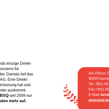
s einzige Direkt-
onzerns für
Am Plärrer 1
et. Damals lief das
90429 Nürnb
G. Eine Direkt-
Tel.: 0911 65
erlassung hat und
Fax: 0911 6
eiter auskommt.
E-Mail:
bera
BSQ
seit 2009 nur
www.bsq-ba
den mehr auf.