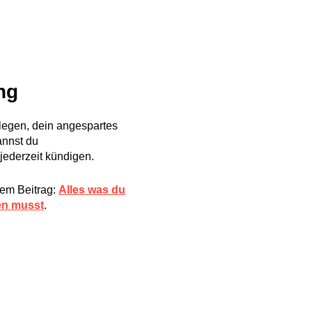
ng
legen, dein angespartes
annst du
jederzeit kündigen.
rem Beitrag:
Alles was du
en musst
.