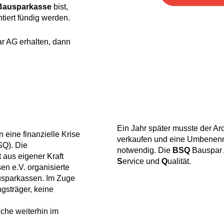
Bausparkasse
bist,
tiert fündig werden.
r AG erhalten, dann
Ein Jahr später musste der A
 eine finanzielle Krise
verkaufen und eine Umbenen
SQ). Die
notwendig. Die
BSQ
Bauspar A
 aus eigener Kraft
S
ervice und
Q
ualität.
n e.V. organisierte
usparkassen. Im Zuge
gsträger, keine
che weiterhin im