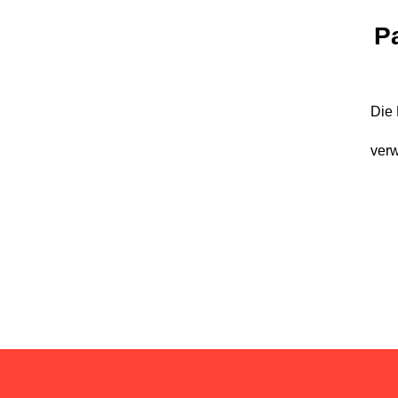
P
Die 
verw