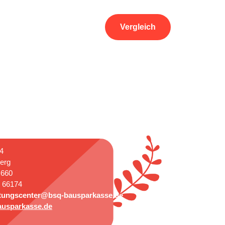
Vergleich
4
erg
 660
5 66174
tungscenter‎@‎bsq-bausparkasse.de
usparkasse.de