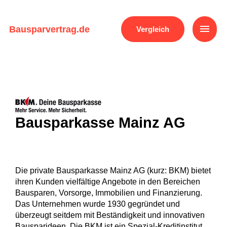
Zum
Inhalt
Haup
springen
Bausparvertrag.de
Vergleich
Bausparkasse Mainz AG
Die private Bausparkasse Mainz AG (kurz: BKM) bietet
ihren Kunden vielfältige Angebote in den Bereichen
Bausparen, Vorsorge, Immobilien und Finanzierung.
Das Unternehmen wurde 1930 gegründet und
überzeugt seitdem mit Beständigkeit und innovativen
Bausparideen. Die BKM ist ein Spezial-Kreditinstitut,